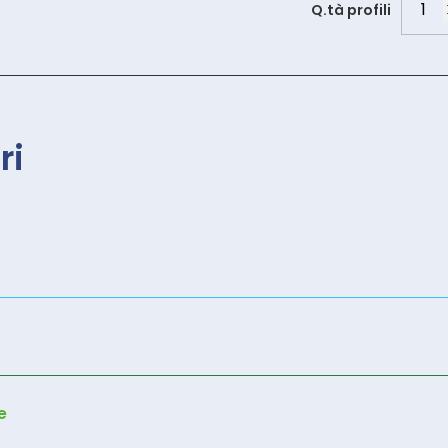
Q.tà profili
quant
ri
e