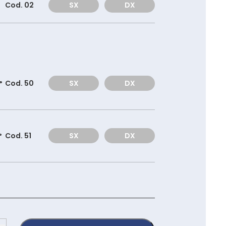
Cod. 02
SX
DX
°
Cod. 50
SX
DX
°
Cod. 51
SX
DX
040