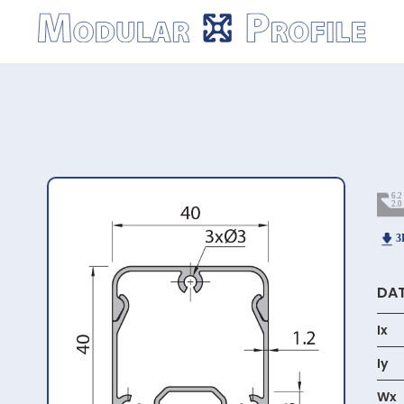
Modular
Profile
DAT
Ix
Iy
Wx