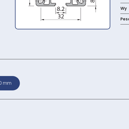
Wy
Pes
0 mm