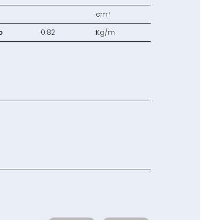
cm³
o
0.82
Kg/m