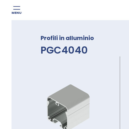
MENU
Skip
to
Profili in alluminio
content
PGC4040