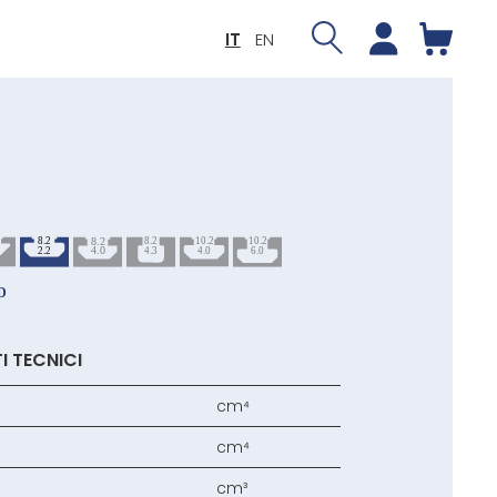
IT
EN
I TECNICI
cm⁴
cm⁴
cm³