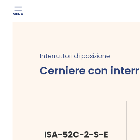
MENU
Skip
to
content
Interruttori di posizione
Cerniere con interru
ISA-52C-2-S-E