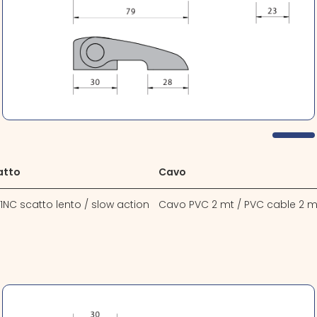
atto
Cavo
 1NC scatto lento / slow action
Cavo PVC 2 mt / PVC cable 2 m