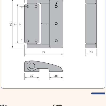
atto
Cavo