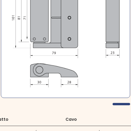
atto
Cavo