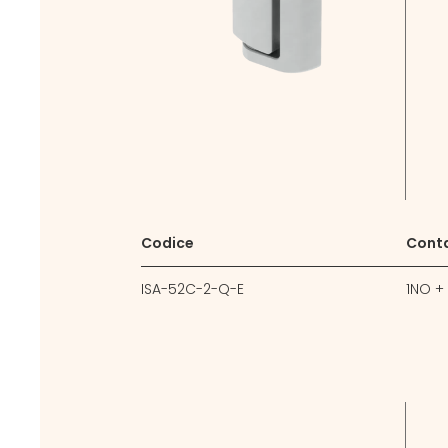
Codice
Cont
ISA-52C-2-Q-E
1NO +