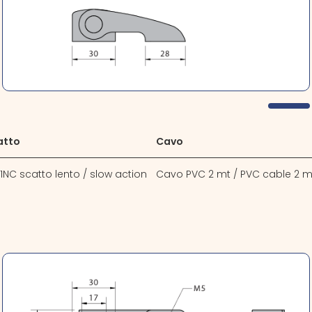
atto
Cavo
 1NC scatto lento / slow action
Cavo PVC 2 mt / PVC cable 2 m