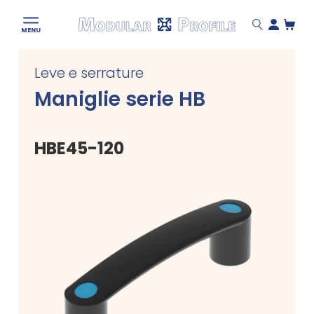
Modular
MENU
Profile
Skip
Leve e serrature
to
content
Maniglie serie HB
HBE45-120