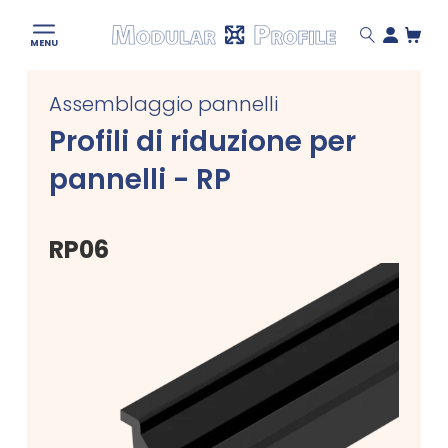
Modular
MENU
Profile
Skip
Assemblaggio pannelli
to
content
Profili di riduzione per
pannelli - RP
RP06