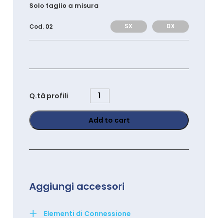
Solo taglio a misura
SX
DX
Cod. 02
PS1845C
Q.tà profili
quantity
Add to cart
Aggiungi accessori
+
Elementi di Connessione