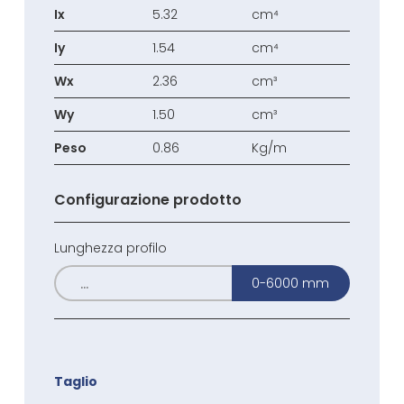
Ix
5.32
cm⁴
Iy
1.54
cm⁴
Wx
2.36
cm³
Wy
1.50
cm³
Peso
0.86
Kg/m
Configurazione prodotto
Lunghezza profilo
0-6000 mm
Taglio