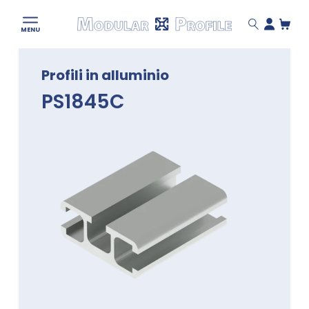
Modular
MENU
Profile
Skip
Profili in alluminio
to
content
PS1845C