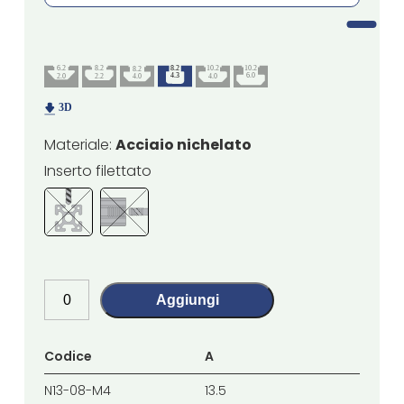
Materiale:
Acciaio nichelato
Inserto filettato
Aggiungi
Codice
A
B
N13-08-M4
13.5
13.5