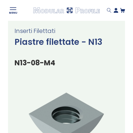
Modular
MENU
Profile
Skip
Inserti Filettati
to
content
Piastre filettate - N13
N13-08-M4