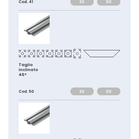
SX
DX
Cod. 41
Taglio
inclinato
45°
SX
DX
Cod. 50