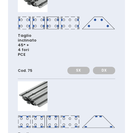
Taglio
inclinato
45° +
4 fori
PCE
SX
DX
Cod. 75