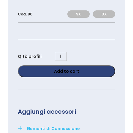
SX
DX
Cod. 80
PG90180K
Q.tà profili
quantity
Add to cart
Aggiungi accessori
+
Elementi di Connessione