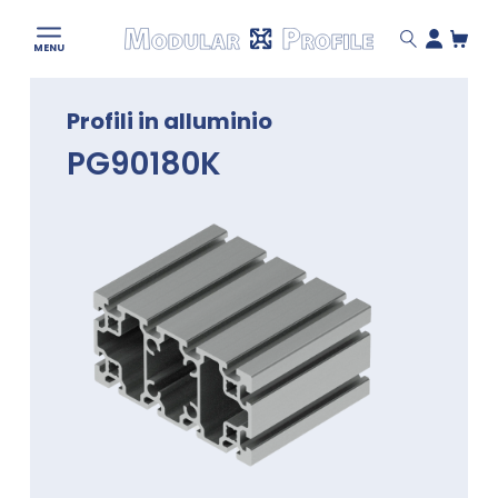
Modular
MENU
Profile
Skip
Profili in alluminio
to
content
PG90180K