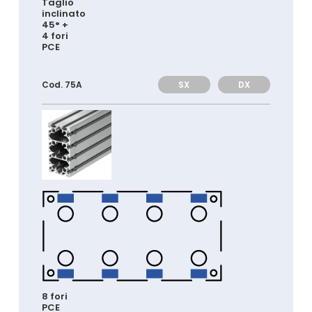
Taglio
inclinato
45° +
4 fori
PCE
SX
DX
Cod. 75A
8 fori
PCE