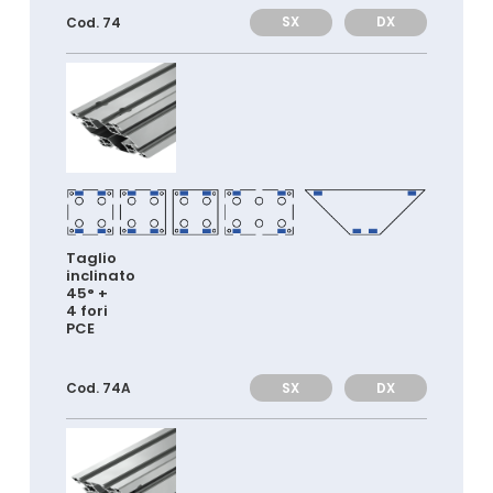
SX
DX
Cod. 74
Taglio
inclinato
45° +
4 fori
PCE
SX
DX
Cod. 74A