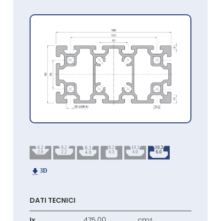
DATI TECNICI
Ix
475.00
cm⁴