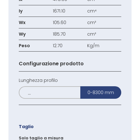
Iy
1671.10
cm⁴
Wx
105.60
cm³
Wy
185.70
cm³
Peso
12.70
Kg/m
Configurazione prodotto
Lunghezza profilo
0-8300 mm
Taglio
Solo taglio a misura