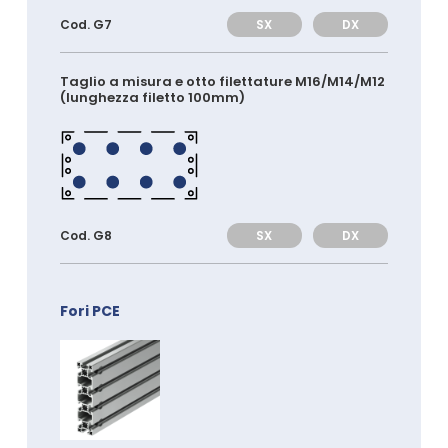
SX
DX
Cod. G7
Taglio a misura e otto filettature M16/M14/M12
(lunghezza filetto 100mm)
SX
DX
Cod. G8
Fori PCE