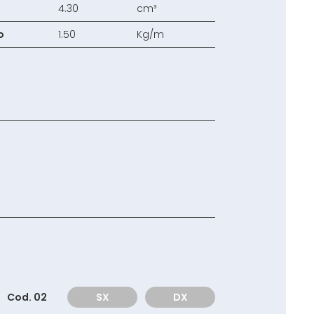
4.30
cm³
o
1.50
Kg/m
Cod. 02
SX
DX