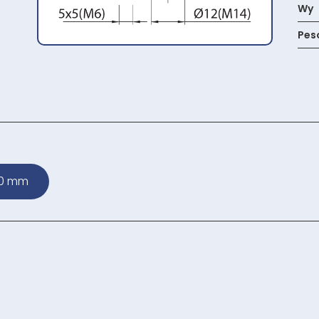
Wy
Pes
0 mm