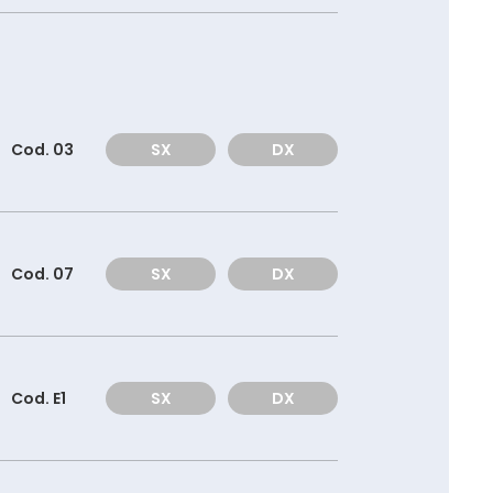
Cod. 03
SX
DX
Cod. 07
SX
DX
Cod. E1
SX
DX