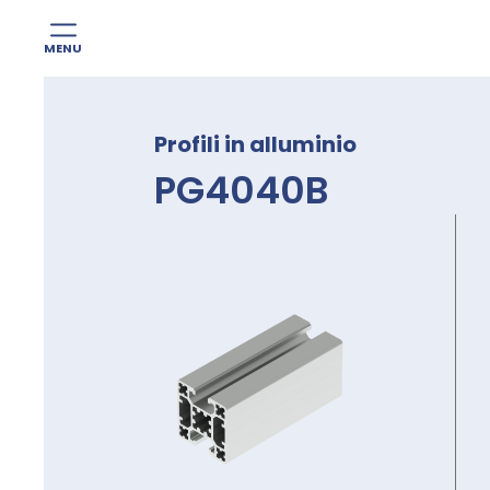
MENU
Skip
to
Profili in alluminio
content
PG4040B