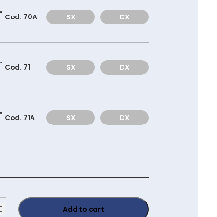
°
Cod. 70A
SX
DX
°
Cod. 71
SX
DX
°
Cod. 71A
SX
DX
40B
Add to cart
ity