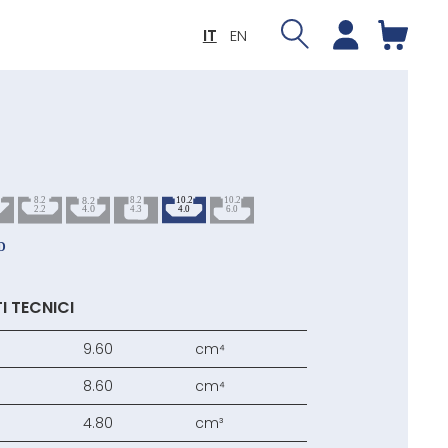
IT
EN
I TECNICI
9.60
cm⁴
8.60
cm⁴
4.80
cm³