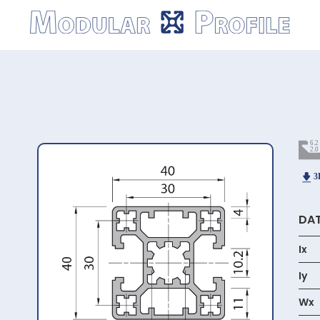
Modular
Profile
DAT
Ix
Iy
Wx