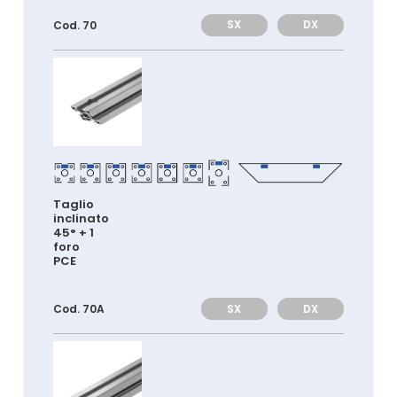
SX
DX
Cod. 70
Taglio
inclinato
45° + 1
foro
PCE
SX
DX
Cod. 70A