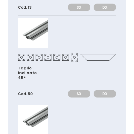
SX
DX
Cod. 13
Taglio
inclinato
45°
SX
DX
Cod. 50