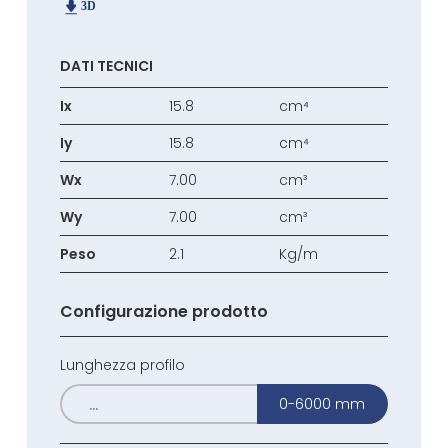
DATI TECNICI
Ix
15.8
cm⁴
Iy
15.8
cm⁴
Wx
7.00
cm³
Wy
7.00
cm³
Peso
2.1
Kg/m
Configurazione prodotto
Lunghezza profilo
0-6000 mm