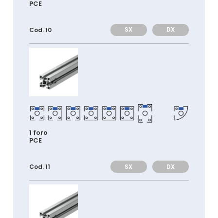
PCE
SX
DX
Cod. 10
1 foro
PCE
SX
DX
Cod. 11