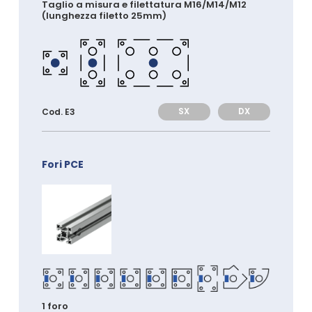
Taglio a misura e filettatura M16/M14/M12
(lunghezza filetto 25mm)
SX
DX
Cod. E3
Fori PCE
1 foro