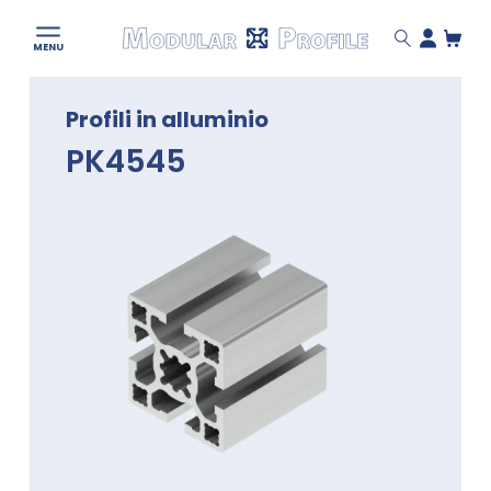
Modular
MENU
Profile
Skip
Profili in alluminio
to
content
PK4545