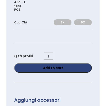
45° + 1
foro
PCE
SX
DX
Cod. 71A
PK4545
Q.tà profili
quantity
Add to cart
Aggiungi accessori