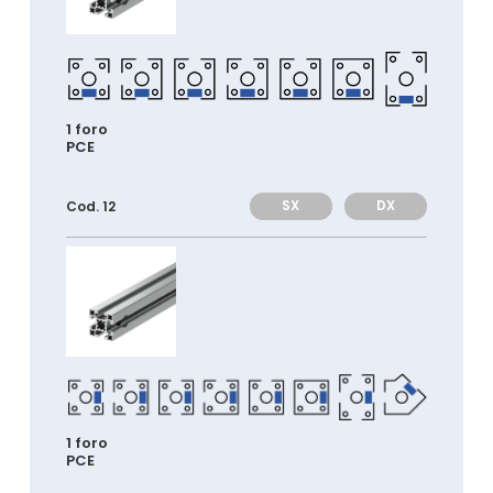
1 foro
PCE
SX
DX
Cod. 12
1 foro
PCE