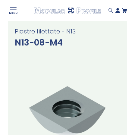
Modular
MENU
Profile
Skip
Piastre filettate - N13
to
content
N13-08-M4