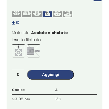
Materiale:
Acciaio nichelato
Inserto filettato
Aggiungi
Codice
A
B
N13-08-M4
13.5
13.5