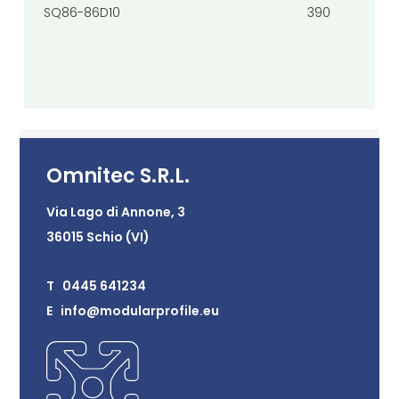
SQ86-86D10
390
Omnitec S.R.L.
Via Lago di Annone, 3
36015 Schio (VI)
T 0445 641234
E info@modularprofile.eu