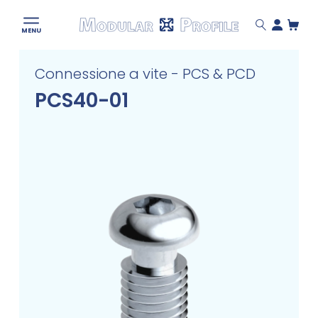
Modular
MENU
Profile
Skip
Connessione a vite - PCS & PCD
to
content
PCS40-01