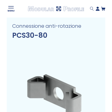
Modular
MENU
Profile
Skip
Connessione anti-rotazione
to
content
PCS30-80