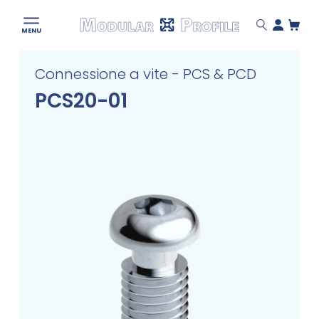
Modular
MENU
Profile
Skip
Connessione a vite - PCS & PCD
to
content
PCS20-01