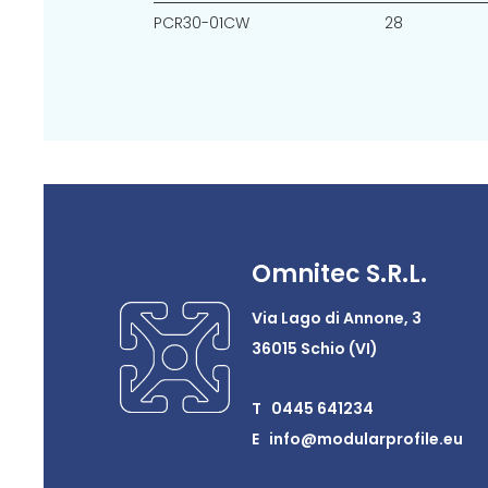
PCR30-01CW
28
Omnitec S.R.L.
Via Lago di Annone, 3
36015 Schio (VI)
T 0445 641234
E info@modularprofile.eu