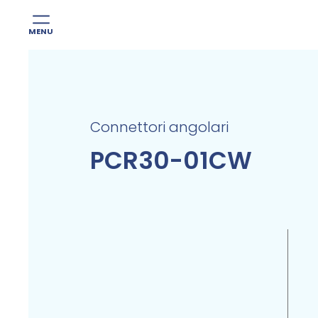
MENU
Skip
to
content
Connettori angolari
PCR30-01CW