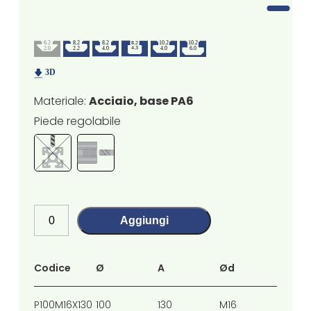
Materiale:
Acciaio, base PA6
Piede regolabile
Aggiungi
Codice
Ø
A
Ød
Øf
P100M16X130
100
130
M16
10.5