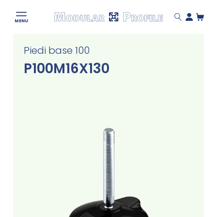
Modular
MENU
Profile
Skip
Piedi base 100
to
content
P100M16X130