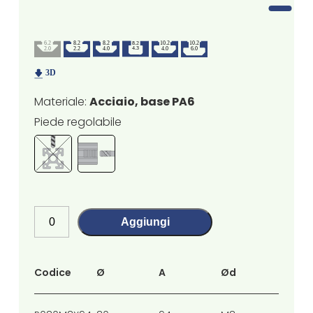
Materiale:
Acciaio, base PA6
Piede regolabile
Aggiungi
Codice
Ø
A
Ød
Øf