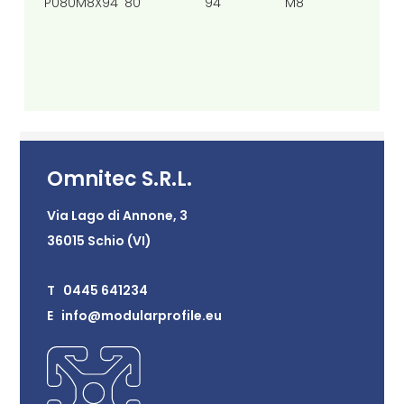
P080M8X94
80
94
M8
9
Omnitec S.R.L.
Via Lago di Annone, 3
36015 Schio (VI)
T 0445 641234
E info@modularprofile.eu