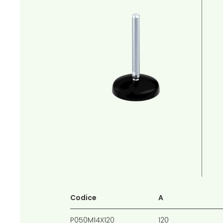
Codice
A
P050M14X120
120