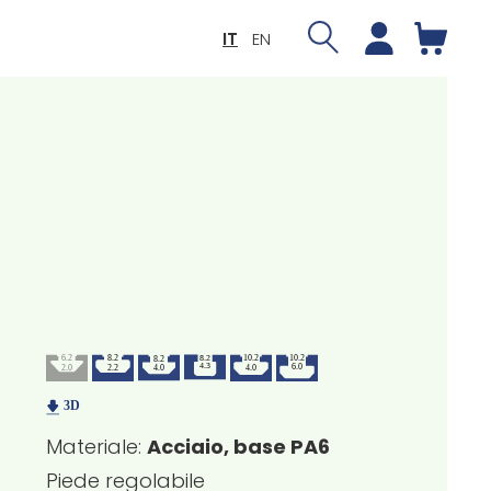
IT
EN
Materiale:
Acciaio, base PA6
Piede regolabile