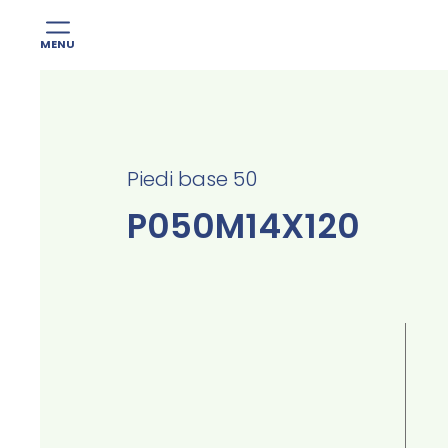
MENU
Skip
to
content
Piedi base 50
P050M14X120