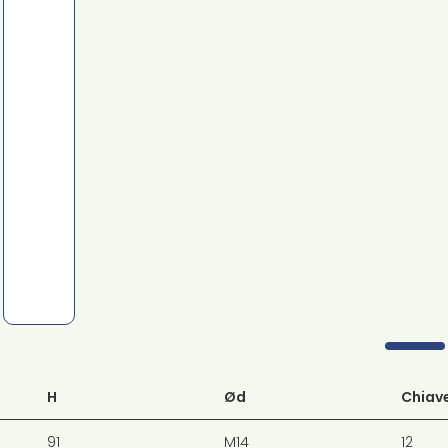
H
Ød
Chiav
91
M14
12