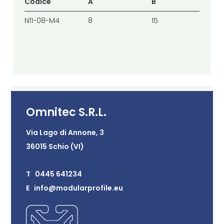
Codice
A
B
C
N11-08-M4
8
15
13.
Omnitec S.R.L.
Via Lago di Annone, 3
36015 Schio (VI)
T 0445 641234
E info@modularprofile.eu