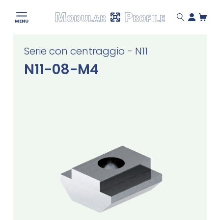
Modular
MENU
Profile
Skip
Serie con centraggio - N11
to
content
N11-08-M4