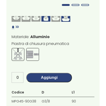
Materiale:
Alluminio
Piastra di chiusura pneumatica
Aggiungi
Codice
D
L1
L2
MPG45-90G38
G3/8
90
45