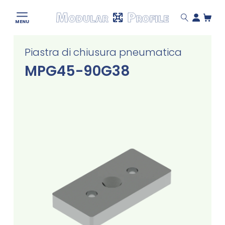
Modular
MENU
Profile
Skip
Piastra di chiusura pneumatica
to
content
MPG45-90G38