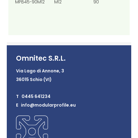
MPB45-90M12
M12
90
45
Omnitec S.R.L.
Via Lago di Annone, 3
36015 Schio (VI)
T 0445 641234
E info@modularprofile.eu