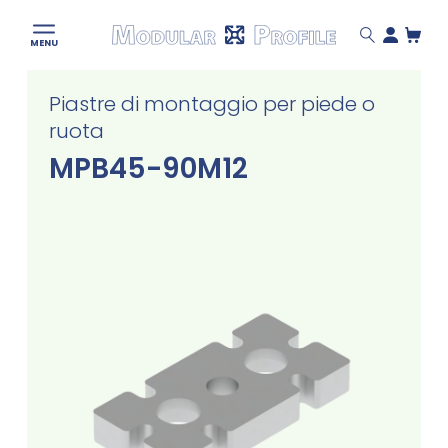
Modular
MENU
Profile
Skip
Piastre di montaggio per piede o
to
ruota
content
MPB45-90M12