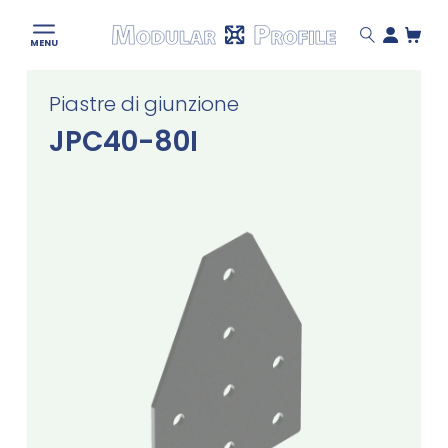
Modular
MENU
Profile
Skip
Piastre di giunzione
to
content
JPC40-80I