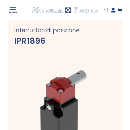
Modular
MENU
Profile
Skip
Interruttori di posizione
to
content
IPR1896