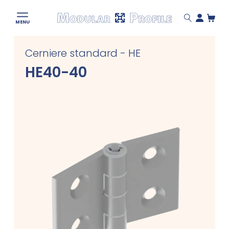
Modular
MENU
Profile
Skip
Cerniere standard - HE
to
content
HE40-40