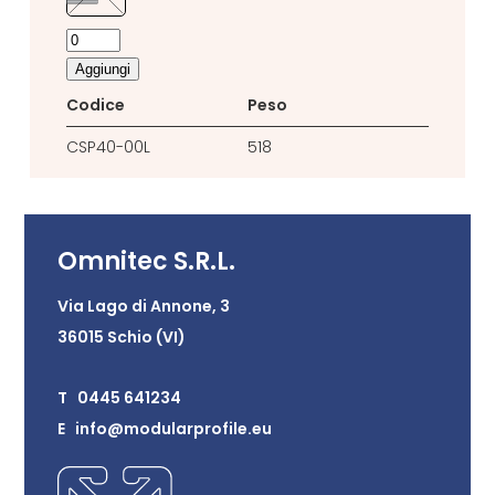
Aggiungi
Codice
Peso
CSP40-00L
518
Omnitec S.R.L.
Via Lago di Annone, 3
36015 Schio (VI)
T 0445 641234
E info@modularprofile.eu