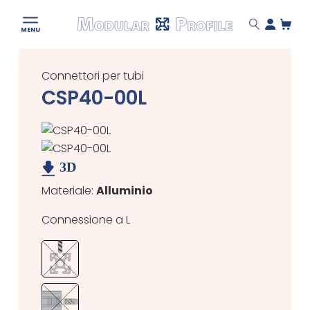
Modular
MENU
Profile
Skip
to
Connettori per tubi
content
CSP40-00L
Materiale:
Alluminio
Connessione a L