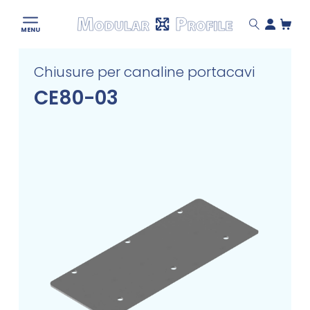
Modular
MENU
Profile
Skip
Chiusure per canaline portacavi
to
content
CE80-03