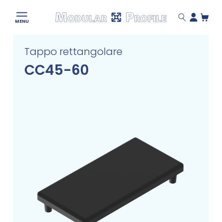
Modular
MENU
Profile
Skip
Tappo rettangolare
to
content
CC45-60