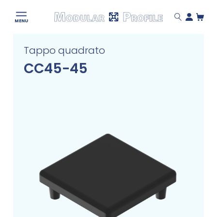
Modular
MENU
Profile
Skip
Tappo quadrato
to
content
CC45-45