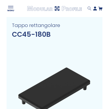
Modular
MENU
Profile
Skip
Tappo rettangolare
to
content
CC45-180B