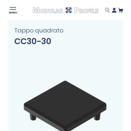
Modular
MENU
Profile
Skip
Tappo quadrato
to
content
CC30-30