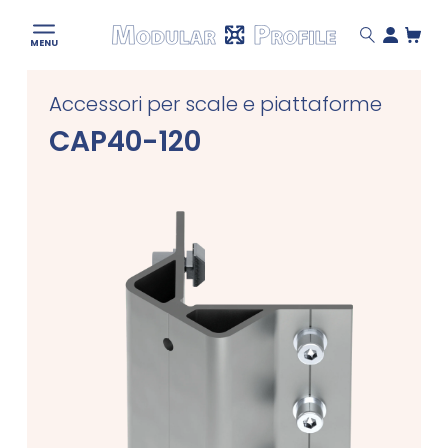
Modular
MENU
Profile
Skip
Accessori per scale e piattaforme
to
content
CAP40-120