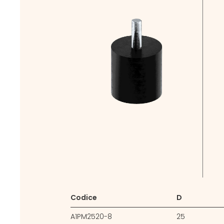
Codice
D
A1PM2520-8
25