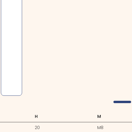
H
M
20
M8