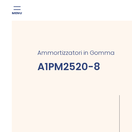
MENU
Skip
to
content
Ammortizzatori in Gomma
A1PM2520-8