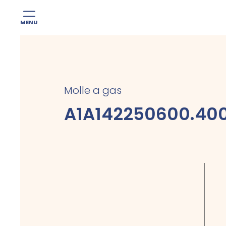
MENU
Skip
to
content
Molle a gas
A1A142250600.40