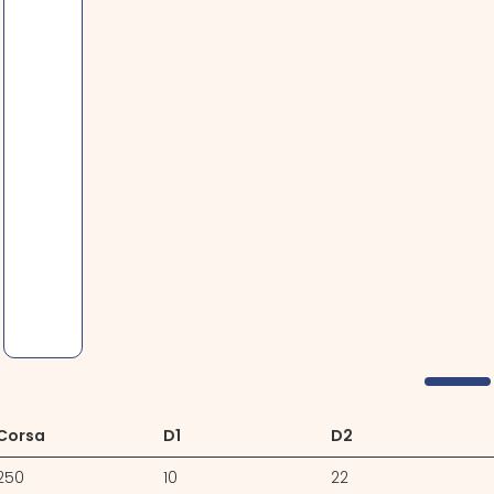
Corsa
D1
D2
250
10
22