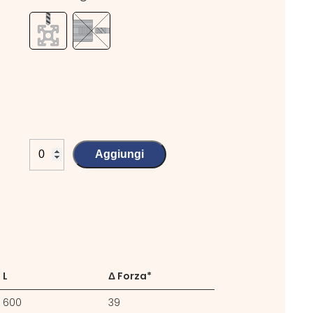
Aggiungi
L
Δ Forza*
600
39