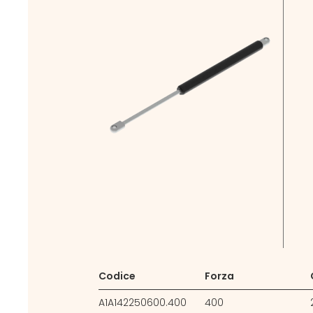
Codice
Forza
A1A142250600.400
400