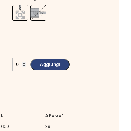
Aggiungi
L
Δ Forza*
600
39