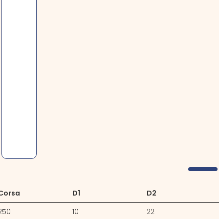
Corsa
D1
D2
250
10
22