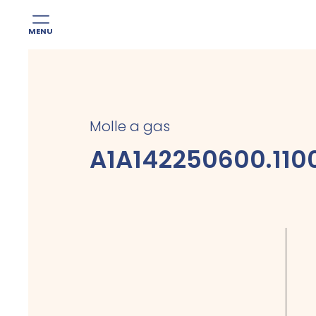
MENU
Skip
to
content
Molle a gas
A1A142250600.110