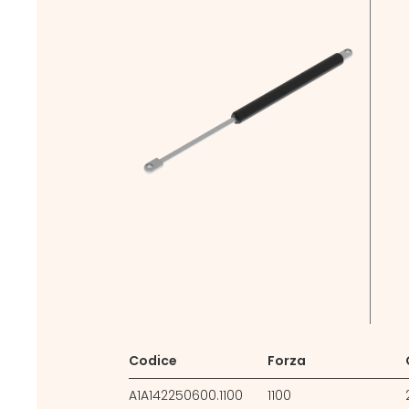
Codice
Forza
A1A142250600.1100
1100