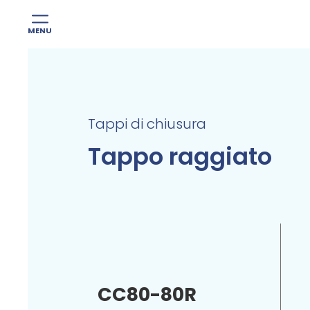
MENU
Skip
to
content
Tappi di chiusura
Tappo raggiato
CC80-80R