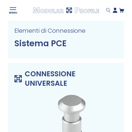
Modular
MENU
Profile
Skip
Elementi di Connessione
to
content
Sistema PCE
CONNESSIONE
UNIVERSALE